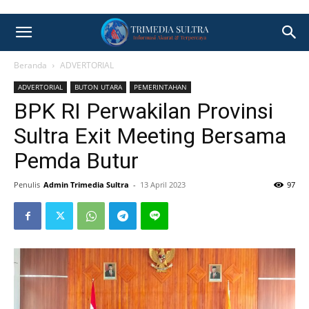
Beranda
ADVERTORIAL
ADVERTORIAL
BUTON UTARA
PEMERINTAHAN
BPK RI Perwakilan Provinsi
Sultra Exit Meeting Bersama
Pemda Butur
Penulis
Admin Trimedia Sultra
-
13 April 2023
97