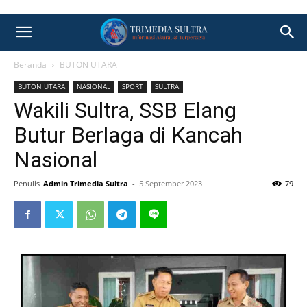
Beranda
BUTON UTARA
BUTON UTARA
NASIONAL
SPORT
SULTRA
Wakili Sultra, SSB Elang
Butur Berlaga di Kancah
Nasional
Penulis
Admin Trimedia Sultra
-
5 September 2023
79