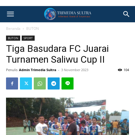
Beranda
BUTON
BUTON
SPORT
Tiga Basudara FC Juarai
Turnamen Saliwu Cup II
Penulis
Admin Trimedia Sultra
-
3 November 2023
104