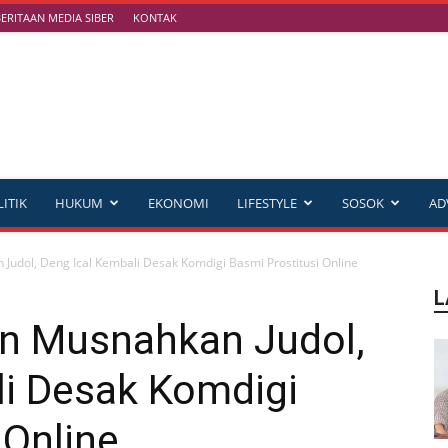
RITAAN MEDIA SIBER
KONTAK
ITIK
HUKUM
EKONOMI
LIFESTYLE
SOSOK
AD
udol, Deng Ical Kembali Desak Komdigi Basmi Prostitusi Online
L
n Musnahkan Judol,
li Desak Komdigi
 Online