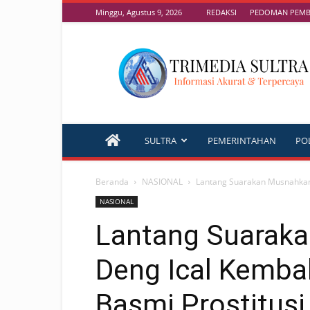
Minggu, Agustus 9, 2026
REDAKSI
PEDOMAN PEMBE
TRIMEDIA
SULTRA
SULTRA
PEMERINTAHAN
POL
Beranda
NASIONAL
Lantang Suarakan Musnahkan J
NASIONAL
Lantang Suaraka
Deng Ical Kemba
Basmi Prostitusi