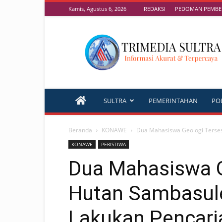
Kamis, Agustus 6, 2026
REDAKSI
PEDOMAN PEMBER
TRIMEDIA
SULTRA
SULTRA
PEMERINTAHAN
POL
Beranda
KONAWE
Dua Mahasiswa Geologi Tersesa
KONAWE
PERISTIWA
Dua Mahasiswa G
Hutan Sambasule
Lakukan Pencaria