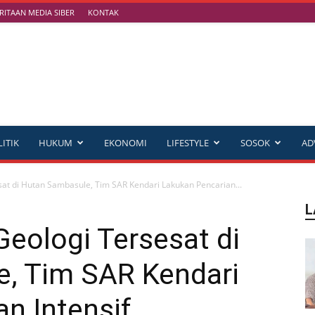
ITAAN MEDIA SIBER
KONTAK
ITIK
HUKUM
EKONOMI
LIFESTYLE
SOSOK
AD
t di Hutan Sambasule, Tim SAR Kendari Lakukan Pencarian...
L
eologi Tersesat di
, Tim SAR Kendari
n Intensif