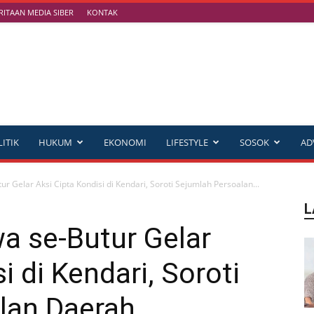
ITAAN MEDIA SIBER
KONTAK
ITIK
HUKUM
EKONOMI
LIFESTYLE
SOSOK
AD
r Gelar Aksi Cipta Kondisi di Kendari, Soroti Sejumlah Persoalan...
L
a se-Butur Gelar
i di Kendari, Soroti
lan Daerah