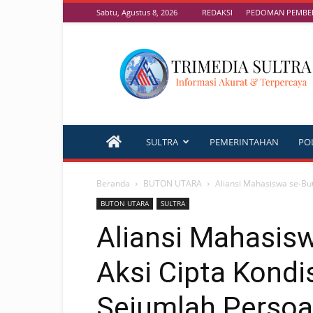
Sabtu, Agustus 8, 2026
REDAKSI
PEDOMAN PEMBER
TRIMEDIA
SULTRA
SULTRA
PEMERINTAHAN
POL
Beranda
BUTON UTARA
Aliansi Mahasiswa se-Butu
BUTON UTARA
SULTRA
Aliansi Mahasisw
Aksi Cipta Kondis
Sejumlah Persoa