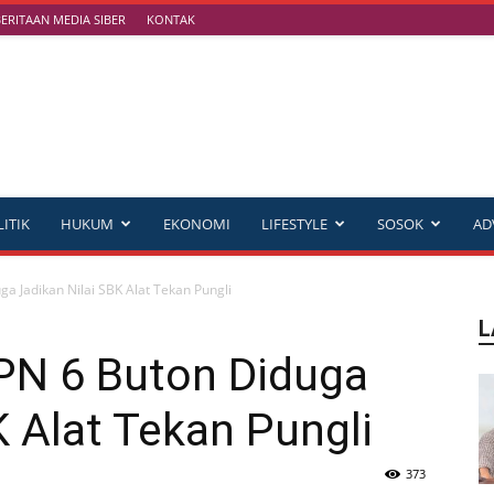
RITAAN MEDIA SIBER
KONTAK
ITIK
HUKUM
EKONOMI
LIFESTYLE
SOSOK
AD
 Jadikan Nilai SBK Alat Tekan Pungli
L
N 6 Buton Diduga
K Alat Tekan Pungli
373