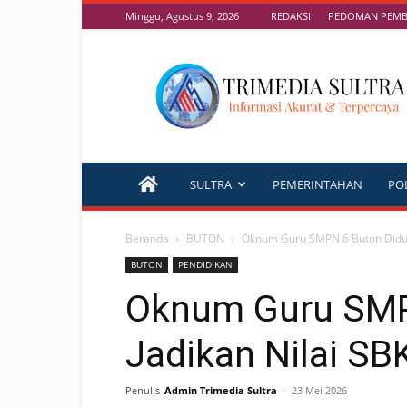
Minggu, Agustus 9, 2026
REDAKSI
PEDOMAN PEMBE
TRIMEDIA
SULTRA
SULTRA
PEMERINTAHAN
POL
Beranda
BUTON
Oknum Guru SMPN 6 Buton Diduga
BUTON
PENDIDIKAN
Oknum Guru SMP
Jadikan Nilai SB
Penulis
Admin Trimedia Sultra
-
23 Mei 2026