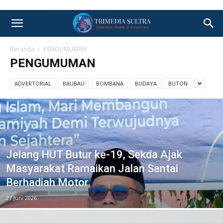
Beranda
PENGUMUMAN
PENGUMUMAN
ADVERTORIAL
BAUBAU
BOMBANA
BUDAYA
BUTON
Jelang HUT Butur ke-19, Sekda Ajak
Masyarakat Ramaikan Jalan Santai
Berhadiah Motor
27 Juni 2026